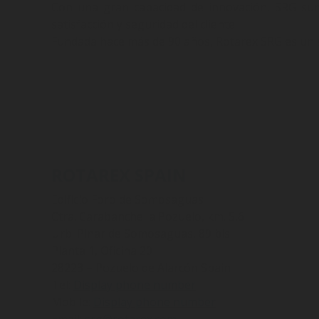
Con una gran capacidad de innovación, SRG sumin
satisfacción y seguridad del cliente.
Fundada hace más de 90 años, Rotarex SRG es un s
ROTAREX SPAIN
Edificio Foro de Somosaguas
Ctra. Carabanchel a Pozuelo, km. 5,6
Urb. Pinar de Somosaguas, 89 bis
Planta 1, Oficina 20
28223 – Pozuelo de Alarcón Spain
Tel:
Display phone number
Mobile:
Display phone number