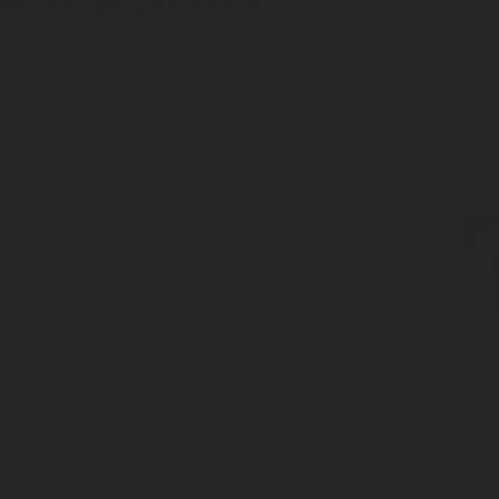
glés. Click "open" para continuar