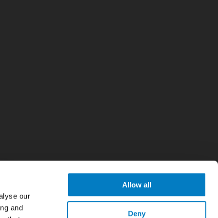
Allow all
alyse our
ing and
Deny