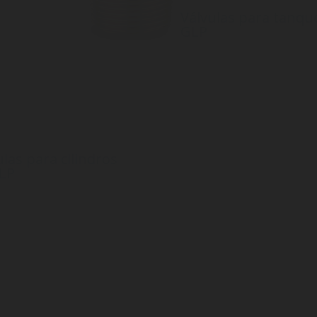
Válvulas para tanqu
GLP
Una gama completa de válvul
para tanques de GLP utilizad
aplicaciones de almacenamie
tanques, desde multiválvulas 
válvulas de servicio, válvulas 
máximo llenado y otras.
ulas para cilindros
LP
lvula para cualquier
ción! Encuentre su válvula GLP
a y elija entre nuestras
s “clip-on” patentadas,
as de volante y muchas más.