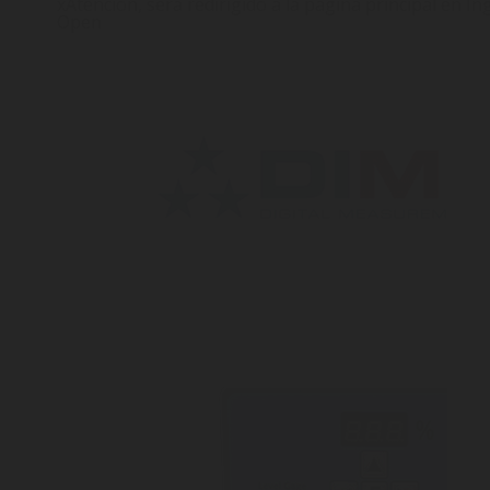
x
Atención, será redirigido a la página principal en In
Open