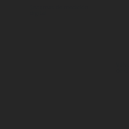
Sistemas de medición
digital
Productos emparejados con nuestra
revolucionaria tecnología DIMES,
que le permite medir el nivel del
líquido o gas dentro de su botella.
Válv
de G
¡Una vá
aplica
perfect
válvula
válvul