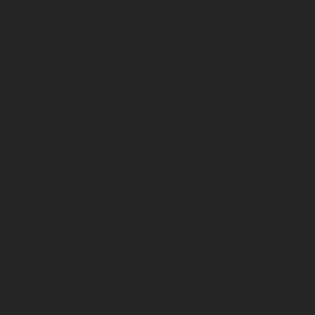
es de
as
as en
nto en
hasta
de