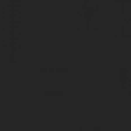
Válvulas
solenoides/refrigerante
Fabricadas para cumplir todas las
normas del mercado, las válvulas
solenoides y de refrigerante están
disponibles en una gran variedad de
modelos.